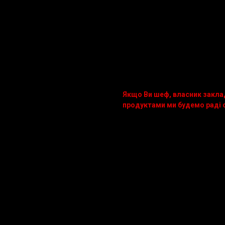
Фасування:
Ящик:
40 упак. х 1 шт = 
Упаковка:
пакет поліпро
Умови зберігання:
Після розморожування
В замороженому стані
Якщо Ви шеф, власник закла
продуктами ми будемо раді с
097 80 535 80.