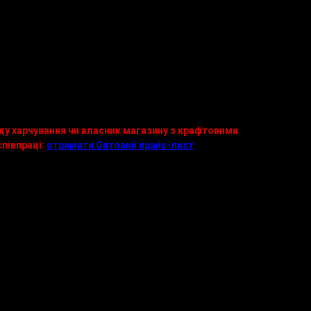
40 шт
піленовий (1 шт по 110 г)
:
3 дні в закритій упаковці.
:
90 діб при -18°C
ду харчування чи власник магазину з крафтовими
півпраці:
отримати Оптовий прайс-лист
або
тел.