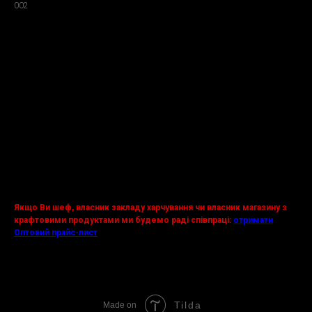
002
496,00
грн.
Додати в кошик
Свиняча ковбаска BBQ з сиром. Готується на американському смокері
(коптильні) на дровах.
Фасування:
1.0 кг (10 шт), вакуумний пакет
Склад:
свинина, сіль, перець, сухі спеції.
Якщо Ви шеф, власник закладу харчування чи власник магазину з
крафтовими продуктами ми будемо раді співпраці:
отримати
Оптовий прайс-лист
або
тел. 097 80 535 80.
Tilda
Made on