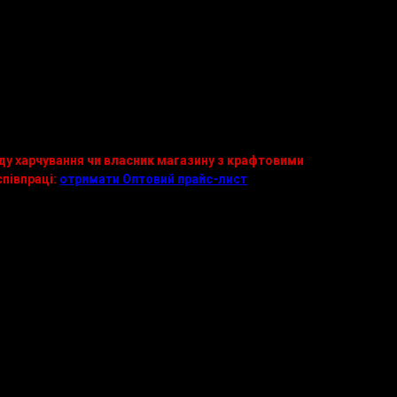
кет
ет
, перець, сухі спеції.
а використовувати, як інгредієнт до страв: бургери,
ду харчування чи власник магазину з крафтовими
півпраці:
отримати Оптовий прайс-лист
або
тел.