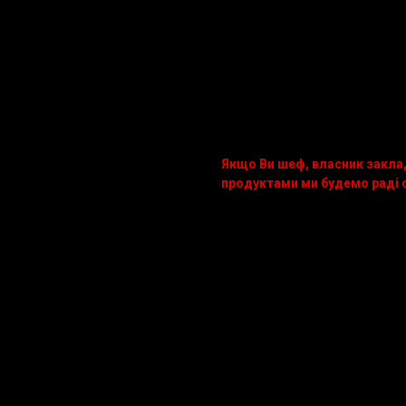
Фасування:
1.0 - 1.5 кг, вакуумний па
0.5 - 1.0 кгвакуумний пак
Склад:
шия свиняча, цукор, сіль
Де можна використовувати?
Цей делікатесний продукт можн
сендвічі, окрема страва, інше.
Якщо Ви шеф, власник закла
продуктами ми будемо раді с
097 80 535 80.